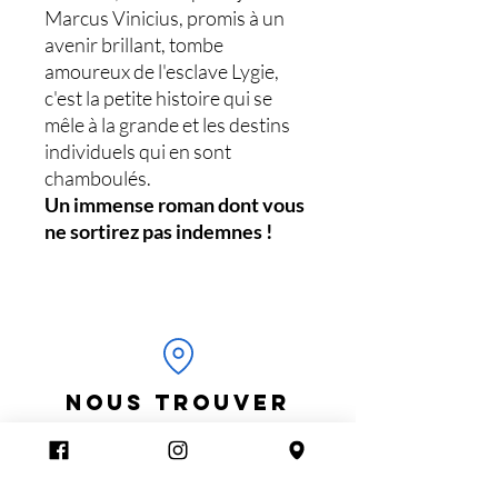
Marcus Vinicius, promis à un
avenir brillant, tombe
amoureux de l'esclave Lygie,
c'est la petite histoire qui se
mêle à la grande et les destins
individuels qui en sont
chamboulés.
Un immense roman dont vous
ne sortirez pas indemnes !
NOUS TROUVER
La Toute Petite Librairie
2 rue Étienne Marey, 75020 Paris
ouvert du lundi au samedi, de 10h à 20h