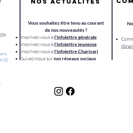
R
COM
NOS ACTUALITÉS
Vous souhaitez être tenu au courant
No
s
de nos nouveautés ?
 20h
Inscrivez-vous à
l'infolettre générale
Comm
Inscrivez-vous à
l'
infolettre jeunesse
librai
Inscrivez-vous à
l'infolettre Charivari
aris
Suivez-nous sur
nos réseaux sociaux
13h30
r