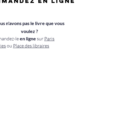
MANDEZ EN LIGNE
us n'avons pas le livre que vous
voulez ?
andez-le
en ligne
sur
Paris
ries
ou
Place des libraires