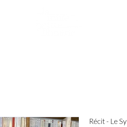
Librairie de quartier généraliste, dans le XXe
arrondissement. Avec une sélection aux petits oignons !
Pour petits et grands !
e
Notre podcast
Reprise de livres d'occasion
Notre
Récit - Le 