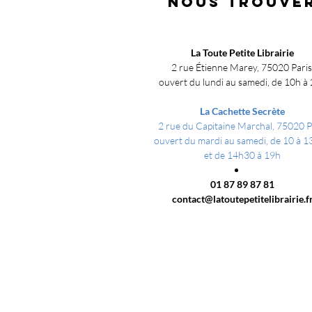
NOUS TROUVE
La Toute Petite Librairie
2 rue Étienne Marey, 75020 Pari
ouvert du lundi au samedi, de 10h à
La Cachette Secrète
2 rue du Capitaine Marchal, 75020 P
ouvert du mardi au samedi, de 10 à 
et
de 14h30 à 19h
01 87 89 8
7 81
contact@latoutepetitelibrairie.f