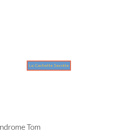
La Cachette Secrète
 boutique
Syndrome Tom