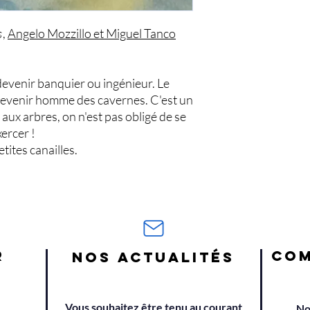
s
,
Angelo Mozzillo et Miguel Tanco
 devenir banquier ou ingénieur. Le
 devenir homme des cavernes. C'est un
aux arbres, on n'est pas obligé de se
xercer !
ites canailles.
R
COM
NOS ACTUALITÉS
Vous souhaitez être tenu au courant
No