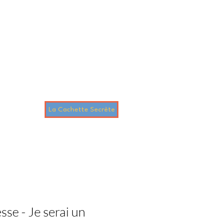
La Cachette Secrète
 boutique
se - Je serai un