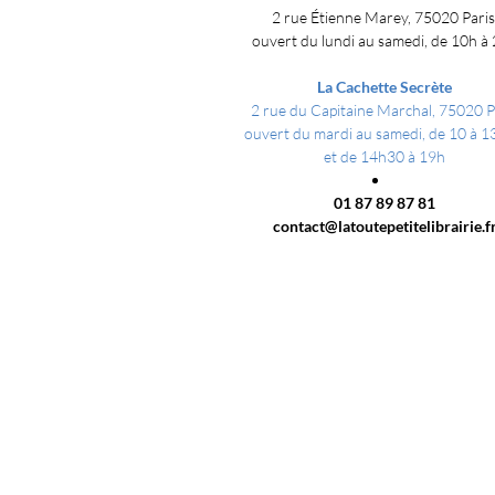
2 rue Étienne Marey, 75020 Pari
ouvert du lundi au samedi, de 10h à
La Cachette Secrète
2 rue du Capitaine Marchal, 75020 P
ouvert du mardi au samedi, de 10 à 
et
de 14h30 à 19h
01 87 89 8
7 81
contact@latoutepetitelibrairie.f