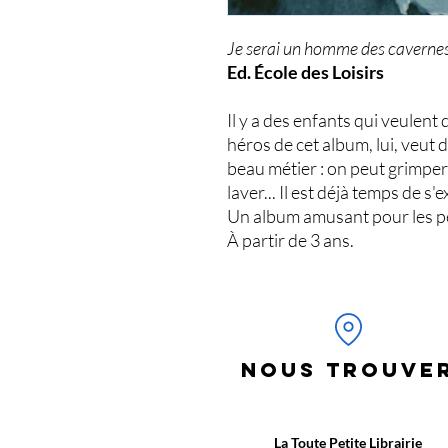
Je serai un homme des caverne
Ed. École des Loisirs
Il y a des enfants qui veulent
héros de cet album, lui, veut
beau métier : on peut grimper 
laver... Il est déjà temps de s'e
Un album amusant pour les pet
À partir de 3 ans.
NOUS TROUVE
La Toute Petite Librairie