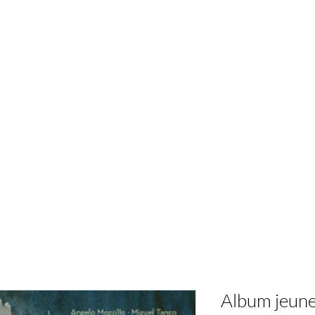
Librairie de quartier généraliste, dans le XXe
arrondissement. Avec une sélection aux petits oignons !
Pour petits et grands !
e
Notre podcast
Reprise de livres d'occasion
Notre
Album jeunes